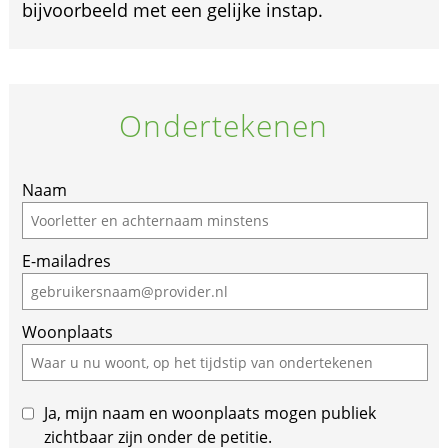
bijvoorbeeld met een gelijke instap.
Ondertekenen
If
Naam
you
are
E-mailadres
a
human,
ignore
Woonplaats
this
field
Ja, mijn naam en woonplaats mogen publiek
zichtbaar zijn onder de petitie.